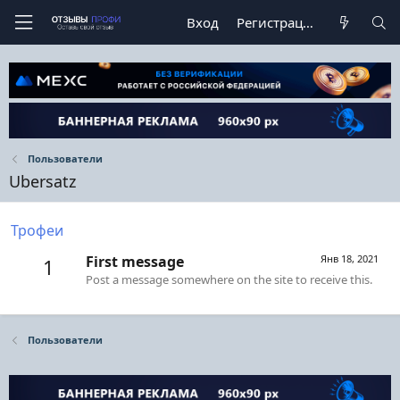
Вход
Регистрация
Пользователи
Ubersatz
Трофеи
First message
Янв 18, 2021
1
Post a message somewhere on the site to receive this.
Пользователи