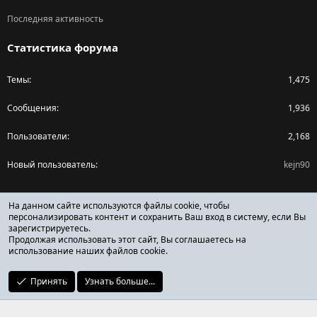
Последняя активность
Статистика форума
Темы
1,475
Сообщения
1,936
Пользователи
2,168
Новый пользователь
kejn90
Поделиться страницей
На данном сайте используются файлы cookie, чтобы
персонализировать контент и сохранить Ваш вход в систему, если Вы
зарегистрируетесь.
Facebook
X (Twitter)
Reddit
Pinterest
Tumblr
WhatsApp
Ссылка
Продолжая использовать этот сайт, Вы соглашаетесь на
использование наших файлов cookie.
Принять
Узнать больше...
ОТЗЫВЫ ОНЛАЙН ФОРУМ