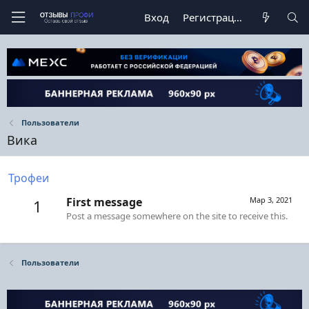
Вход
Регистрация
Пользователи
Вика
Трофеи
First message
Мар 3, 2021
1
Post a message somewhere on the site to receive this.
Пользователи