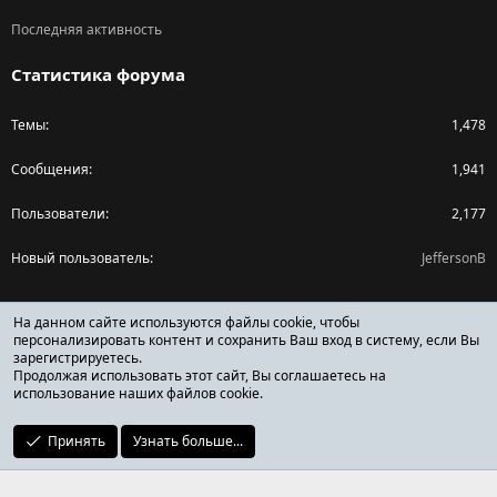
Последняя активность
Статистика форума
Темы
1,478
Сообщения
1,941
Пользователи
2,177
Новый пользователь
JeffersonB
Поделиться страницей
На данном сайте используются файлы cookie, чтобы
персонализировать контент и сохранить Ваш вход в систему, если Вы
зарегистрируетесь.
Facebook
X (Twitter)
Reddit
Pinterest
Tumblr
WhatsApp
Ссылка
Продолжая использовать этот сайт, Вы соглашаетесь на
использование наших файлов cookie.
Принять
Узнать больше...
ОТЗЫВЫ ОНЛАЙН ФОРУМ