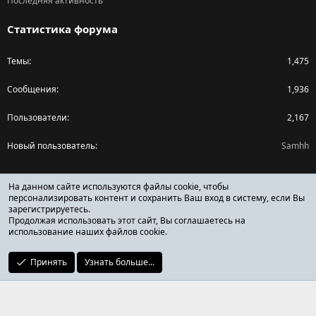
Последняя активность
Статистика форума
Темы
1,475
Сообщения
1,936
Пользователи
2,167
Новый пользователь
Samhh
Поделиться страницей
На данном сайте используются файлы cookie, чтобы
персонализировать контент и сохранить Ваш вход в систему, если Вы
зарегистрируетесь.
Facebook
X (Twitter)
Reddit
Pinterest
Tumblr
WhatsApp
Ссылка
Продолжая использовать этот сайт, Вы соглашаетесь на
использование наших файлов cookie.
Принять
Узнать больше...
ОТЗЫВЫ ОНЛАЙН ФОРУМ