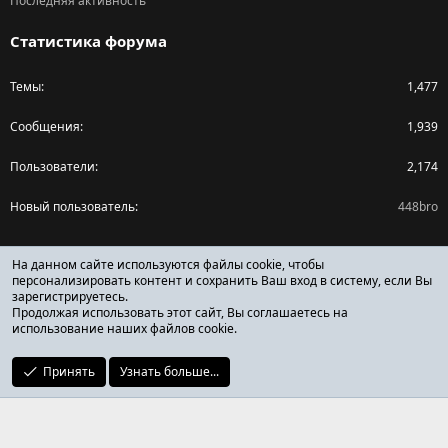
Последняя активность
Статистика форума
Темы
1,477
Сообщения
1,939
Пользователи
2,174
Новый пользователь
448bro
Поделиться страницей
На данном сайте используются файлы cookie, чтобы
персонализировать контент и сохранить Ваш вход в систему, если Вы
зарегистрируетесь.
Facebook
X (Twitter)
Reddit
Pinterest
Tumblr
WhatsApp
Ссылка
Продолжая использовать этот сайт, Вы соглашаетесь на
использование наших файлов cookie.
Принять
Узнать больше...
ОТЗЫВЫ ОНЛАЙН ФОРУМ