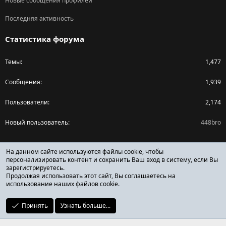
Новые сообщения профилей
Последняя активность
Статистика форума
Темы
1,477
Сообщения
1,939
Пользователи
2,174
Новый пользователь
448bro
Поделиться страницей
На данном сайте используются файлы cookie, чтобы
персонализировать контент и сохранить Ваш вход в систему, если Вы
зарегистрируетесь.
Facebook
X (Twitter)
Reddit
Pinterest
Tumblr
WhatsApp
Ссылка
Продолжая использовать этот сайт, Вы соглашаетесь на
использование наших файлов cookie.
Принять
Узнать больше...
ОТЗЫВЫ ОНЛАЙН ФОРУМ