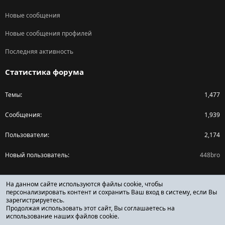
Новые сообщения
Новые сообщения профилей
Последняя активность
Статистика форума
Темы
1,477
Сообщения
1,939
Пользователи
2,174
Новый пользователь
448bro
Поделиться страницей
На данном сайте используются файлы cookie, чтобы
персонализировать контент и сохранить Ваш вход в систему, если Вы
зарегистрируетесь.
Facebook
X (Twitter)
Reddit
Pinterest
Tumblr
WhatsApp
Ссылка
Продолжая использовать этот сайт, Вы соглашаетесь на
использование наших файлов cookie.