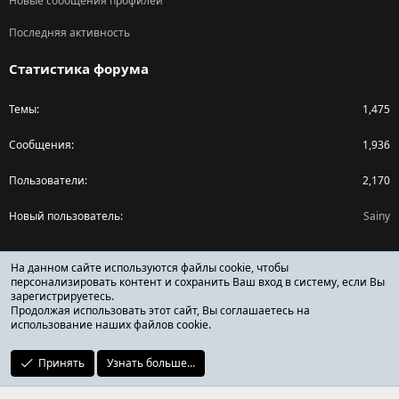
Новые сообщения профилей
Последняя активность
Статистика форума
Темы
1,475
Сообщения
1,936
Пользователи
2,170
Новый пользователь
Sainy
Поделиться страницей
На данном сайте используются файлы cookie, чтобы
персонализировать контент и сохранить Ваш вход в систему, если Вы
зарегистрируетесь.
Facebook
X (Twitter)
Reddit
Pinterest
Tumblr
WhatsApp
Ссылка
Продолжая использовать этот сайт, Вы соглашаетесь на
использование наших файлов cookie.
Принять
Узнать больше...
ОТЗЫВЫ ОНЛАЙН ФОРУМ