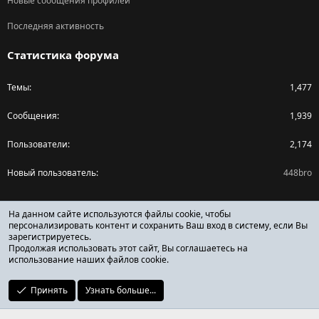
Новые сообщения профилей
Последняя активность
Статистика форума
Темы
1,477
Сообщения
1,939
Пользователи
2,174
Новый пользователь
448bro
Поделиться страницей
На данном сайте используются файлы cookie, чтобы
персонализировать контент и сохранить Ваш вход в систему, если Вы
зарегистрируетесь.
Facebook
X (Twitter)
Reddit
Pinterest
Tumblr
WhatsApp
Ссылка
Продолжая использовать этот сайт, Вы соглашаетесь на
использование наших файлов cookie.
Принять
Узнать больше...
ОТЗЫВЫ ОНЛАЙН ФОРУМ