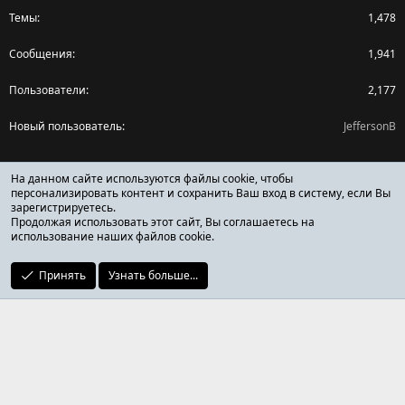
Темы
1,478
Сообщения
1,941
Пользователи
2,177
Новый пользователь
JeffersonB
Поделиться страницей
На данном сайте используются файлы cookie, чтобы
персонализировать контент и сохранить Ваш вход в систему, если Вы
зарегистрируетесь.
Facebook
X (Twitter)
Reddit
Pinterest
Tumblr
WhatsApp
Ссылка
Продолжая использовать этот сайт, Вы соглашаетесь на
использование наших файлов cookie.
Принять
Узнать больше...
ОТЗЫВЫ ОНЛАЙН ФОРУМ