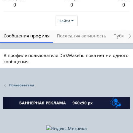
0
0
0
Найти
Сообщения профиля
Последняя активность
Публика
В профиле пользователя DirkWakehu пока нет ни одного
сообщения.
Пользователи