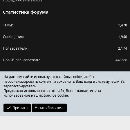
Последняя активность
Статистика форума
Темы
1,478
Сообщения
1,940
Пользователи
2,174
Новый пользователь
448bro
Поделиться страницей
На данном сайте используются файлы cookie, чтобы
персонализировать контент и сохранить Ваш вход в систему, если Вы
зарегистрируетесь.
Facebook
X (Twitter)
Reddit
Pinterest
Tumblr
WhatsApp
Ссылка
Продолжая использовать этот сайт, Вы соглашаетесь на
использование наших файлов cookie.
Принять
Узнать больше...
ОТЗЫВЫ ОНЛАЙН ФОРУМ