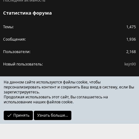
Последняя активность
Статистика форума
Темы
1,475
Сообщения
1,936
Пользователи
2,168
Новый пользователь
kejn90
Поделиться страницей
На данном сайте используются файлы cookie, чтобы
персонализировать контент и сохранить Ваш вход в систему, если Вы
зарегистрируетесь.
Facebook
X (Twitter)
Reddit
Pinterest
Tumblr
WhatsApp
Ссылка
Продолжая использовать этот сайт, Вы соглашаетесь на
использование наших файлов cookie.
Принять
Узнать больше...
ОТЗЫВЫ ОНЛАЙН ФОРУМ