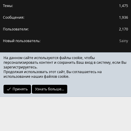
Темы
1,475
Сообщения
1,936
Пользователи
2,170
Новый пользователь
Sainy
Поделиться страницей
На данном сайте используются файлы cookie, чтобы
персонализировать контент и сохранить Ваш вход в систему, если Вы
зарегистрируетесь.
Facebook
X (Twitter)
Reddit
Pinterest
Tumblr
WhatsApp
Ссылка
Продолжая использовать этот сайт, Вы соглашаетесь на
использование наших файлов cookie.
Принять
Узнать больше...
ОТЗЫВЫ ОНЛАЙН ФОРУМ