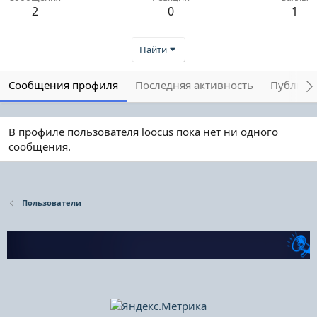
2
0
1
Найти
Сообщения профиля
Последняя активность
Публика
В профиле пользователя loocus пока нет ни одного
сообщения.
Пользователи