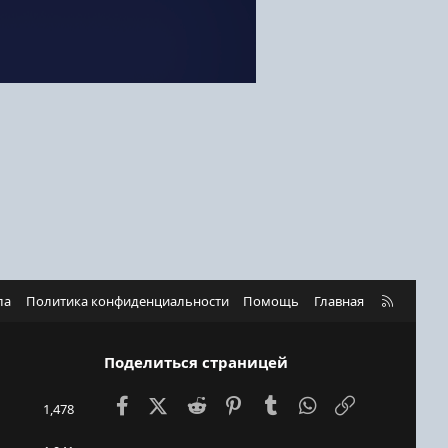
R
ла
Политика конфиденциальности
Помощь
Главная
S
S
Поделиться страницей
Facebook
X (Twitter)
Reddit
Pinterest
Tumblr
WhatsApp
Ссылка
1,478