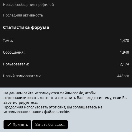
Новые сообщения профилей
Последняя активность
Статистика форума
Темы
1,478
Сообщения
1,940
Пользователи
2,174
Новый пользователь
448bro
Поделиться страницей
На данном сайте используются файлы cookie, чтобы
персонализировать контент и сохранить Ваш вход в систему, если Вы
зарегистрируетесь.
Facebook
X (Twitter)
Reddit
Pinterest
Tumblr
WhatsApp
Ссылка
Продолжая использовать этот сайт, Вы соглашаетесь на
использование наших файлов cookie.
Принять
Узнать больше...
ОТЗЫВЫ ОНЛАЙН ФОРУМ