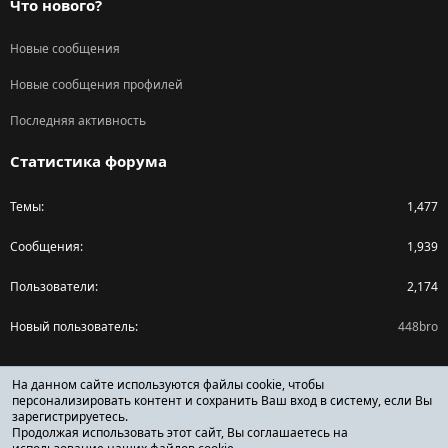
Что нового?
Новые сообщения
Новые сообщения профилей
Последняя активность
Статистика форума
Темы
1,477
Сообщения
1,939
Пользователи
2,174
Новый пользователь
448bro
Поделиться страницей
На данном сайте используются файлы cookie, чтобы
персонализировать контент и сохранить Ваш вход в систему, если Вы
зарегистрируетесь.
Facebook
X (Twitter)
Reddit
Pinterest
Tumblr
WhatsApp
Ссылка
Продолжая использовать этот сайт, Вы соглашаетесь на