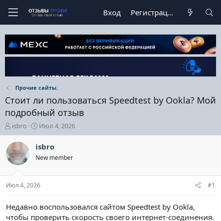
Вход
Регистрация
Прочие сайты.
Стоит ли пользоваться Speedtest by Ookla? Мой
подробный отзыв
А
Д
isbro
Июл 4, 2026
в
а
т
т
isbro
о
а
New member
р
н
т
а
е
ч
Июл 4, 2026
#1
м
а
ы
л
а
Недавно воспользовался сайтом Speedtest by Ookla,
чтобы проверить скорость своего интернет-соединения.