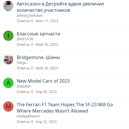
Автосалон в Детройте вдвое увеличил
количество участников
aleksej_kadulian
Ответы
0
Июн 11, 2023
Классные запчасти
I
INVESTOR
Ответы
0
Май 29, 2023
Bridgestone. Шины
Olega
Ответы
0
Май 26, 2023
New Model Cars of 2023
A
Abdullah
Ответы
0
Апр 30, 2023
The Ferrari F1 Team Hopes The SF-23 Will Go
M
Where Mercedes Wasn’t Allowed
modapkfree41
Ответы
0
Апр 22, 2023