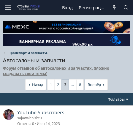
Вход
Регистрация
Транспорт и запчасти.
Автосалоны и запчасти.
Форум отзывов об автосалонах и запчастях. (Можно
создавать свои темы)
Назад
1
2
3
...
8
Вперёд
Фильтры
YouTube Subscribers
sajawalchishti1
Ответы
0
Июн 14, 2023