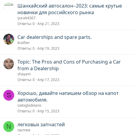
Шанхайский автосалон−2023: самые крутые
новинки для российского рынка
yura64367
Ответы
0
Апр 21, 2023
Car dealerships and spare parts.
krather
Ответы
0
Апр 19, 2023
Topic: The Pros and Cons of Purchasing a Car
from a Dealership
shayam
Ответы
0
Апр 17, 2023
Хорошо, давайте напишем обзор на капот
S
автомобиля.
swtxglodxlano
Ответы
0
Апр 15, 2023
легковых запчастей
N
narinee