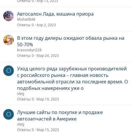
Ответы
0
Апр 13, 2023
Автосалон Лада, машина приора
Misha0848
Ответы
0
Апр 2, 2023
В этом году дилеры ожидают обвала рынка на
50-70%
krasovskyn228
Ответы
0
Мар 24, 2023
Уход целого ряда зарубежных производителей
O
с российского рынка – главная новость
автомобильной отрасли за последнее время. О
подобных намерениях уже о
oleg
Ответы
0
Мар 19, 2023
Лучшие сайты по покупке и продаже
O
автозапчастей в Америке
oleg
Ответы
0
Мар 15, 2023