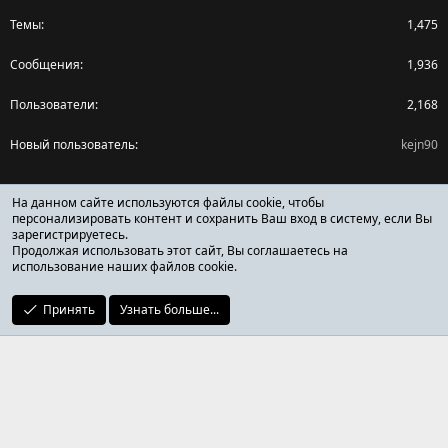
Темы
1,475
Сообщения
1,936
Пользователи
2,168
Новый пользователь
kejn90
Поделиться страницей
На данном сайте используются файлы cookie, чтобы
персонализировать контент и сохранить Ваш вход в систему, если Вы
зарегистрируетесь.
Facebook
X (Twitter)
Reddit
Pinterest
Tumblr
WhatsApp
Ссылка
Продолжая использовать этот сайт, Вы соглашаетесь на
использование наших файлов cookie.
Принять
Узнать больше...
ОТЗЫВЫ ОНЛАЙН ФОРУМ