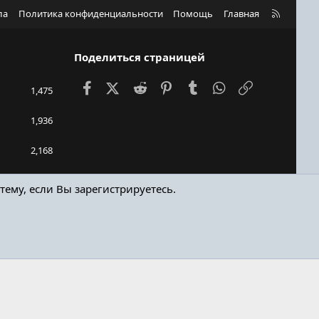
R
ла
Политика конфиденциальности
Помощь
Главная
S
S
Поделиться страницей
Facebook
X (Twitter)
Reddit
Pinterest
Tumblr
WhatsApp
Ссылка
1,475
1,936
2,168
kejn90
тему, если Вы зарегистрируетесь.