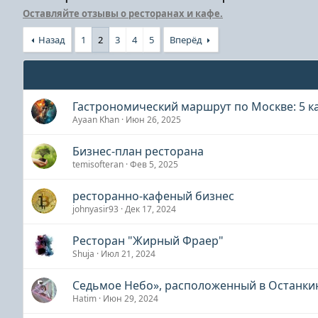
Оставляйте отзывы о ресторанах и кафе.
Назад
1
2
3
4
5
Вперёд
Гастрономический маршрут по Москве: 5 ка
Ayaan Khan
Июн 26, 2025
Бизнес-план ресторана
temisofteran
Фев 5, 2025
ресторанно-кафеный бизнес
johnyasir93
Дек 17, 2024
Ресторан "Жирный Фраер"
Shuja
Июл 21, 2024
Седьмое Небо», расположенный в Останки
Hatim
Июн 29, 2024