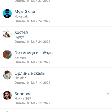
Ответы
0
Май 27, 2022
Музей чая
Holostjak
Ответы
0
Май 24, 2022
Хостел
Нургуль
Ответы
0
Май 24, 2022
Гостиница и звёзды
Катюша
Ответы
0
Май 16, 2022
Орлиные скалы
Skalolaz
Ответы
0
Май 14, 2022
О
Боровое
п
Ирина1997
Ответы
0
Май 12, 2022
р
о