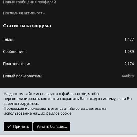
Новые сообщения профилей
Последняя активность
Статистика форума
Темы
1,477
Сообщения
1,939
Пользователи
2,174
Новый пользователь
448bro
Поделиться страницей
На данном сайте используются файлы cookie, чтобы
персонализировать контент и сохранить Ваш вход в систему, если Вы
зарегистрируетесь.
Facebook
X (Twitter)
Reddit
Pinterest
Tumblr
WhatsApp
Ссылка
Продолжая использовать этот сайт, Вы соглашаетесь на
использование наших файлов cookie.
Принять
Узнать больше...
ОТЗЫВЫ ОНЛАЙН ФОРУМ