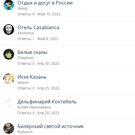
Отдых и досуг в России
с
skeep
Ответы
0
Май 10, 2022
Отель Casablanca
Anonimus
Ответы
1
Май 8, 2022
Белые скалы
Chapman
Ответы
0
Апр 30, 2022
Иске Казань
tatarin
Ответы
0
Апр 25, 2022
Дельфинарий Коктебель
Юлия Николаевна
Ответы
0
Апр 20, 2022
Билярский святой источник
Roibusch