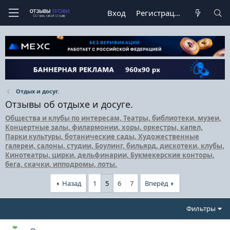
Вход
Регистрация
Отдых и досуг.
Отзывы об отдыхе и досуге.
Общества и клубы по интересам, Театры, библиотеки, музеи,
Концертные залы, филармонии, хоры, оркестры, капел,
Парки культуры, ботанические сады, Художественные
галереи, салоны, студии, Боулинг, бильярд, дискотеки, клубы,
Кинотеатры, цирки, дельфинарии, Букмекерские конторы,
бега, скачки, ипподромы, лоты.
Назад
1
5
6
7
Вперёд
Фильтры