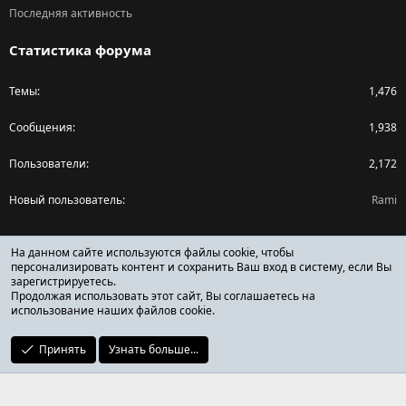
Последняя активность
Статистика форума
Темы
1,476
Сообщения
1,938
Пользователи
2,172
Новый пользователь
Rami
Поделиться страницей
На данном сайте используются файлы cookie, чтобы
персонализировать контент и сохранить Ваш вход в систему, если Вы
зарегистрируетесь.
Facebook
X (Twitter)
Reddit
Pinterest
Tumblr
WhatsApp
Ссылка
Продолжая использовать этот сайт, Вы соглашаетесь на
использование наших файлов cookie.
Принять
Узнать больше...
ОТЗЫВЫ ОНЛАЙН ФОРУМ